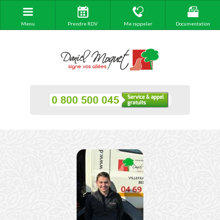
Menu
Prendre RDV
Me rappeler
Documentation