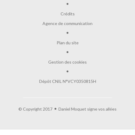
Crédits
Agence de communication
Plan du site
Gestion des cookies
Salut c'est nous...
les Cookies !
Dépôt CNIL N°VCY0350815H
On a attendu d'être sûrs que le contenu de
ce site vous intéresse avant de vous déranger, mais on aimerait bien
vous accompagner pendant votre visite...
C'est OK pour vous ?
© Copyright 2017
Daniel Moquet signe vos allées
Lire la politique de confidentialité
À quoi servent ces cookies :
Partage de données avec Google
Cookies fonctionnels