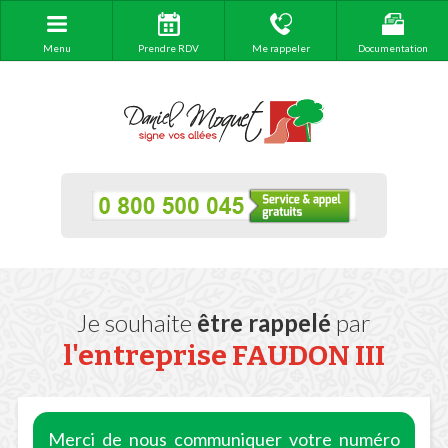
Menu
Prendre RDV
Me rappeler
Documentation
Je souhaite
être rappelé
par
l'entreprise
FAUDON III
Merci de nous communiquer votre numéro