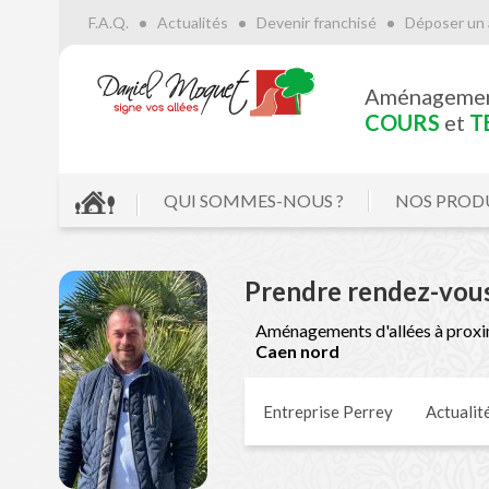
F.A.Q.
Actualités
Devenir franchisé
Déposer un 
Aménageme
COURS
et
T
QUI SOMMES-NOUS ?
NOS PROD
Prendre rendez-vou
Aménagements d'allées à proxi
Caen nord
Entreprise Perrey
Actualit