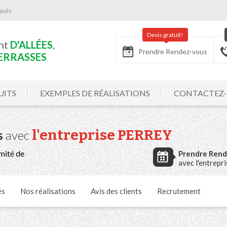
avis
Devis gratuit!
nt
D'ALLÉES
,
Prendre Rendez-vous
ERRASSES
UITS
EXEMPLES DE RÉALISATIONS
CONTACTEZ
l'entreprise PERREY
s
avec
mité de
Prendre Ren
avec l'entrepr
és
Nos
réalisations
Avis
des clients
Recrutement