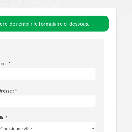
rci de remplir le formulaire ci-dessous.
om :
*
resse :
*
lle
*