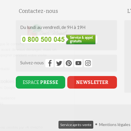
Contactez-nous
L
Salut c'est nous...
Du lundi au vendredi, de 9H à 19H
les Cookies !
On a attendu d'être sûrs que le contenu
de ce site vous intéresse avant de vous déranger, mais on
aimerait bien vous accompagner pendant votre visite...
C'est OK pour vous ?
Suivez-nous
Lire la politique de confidentialité
À quoi servent ces cookies :
ESPACE
PRESSE
NEWSLETTER
Partage de données avec Google
Cookies fonctionnels
Statistiques et mesure d'audience
Annonces personnalisées
Expérience et relation
Relation client
Mentions légales
Service après-vente
Consentements certifiés par