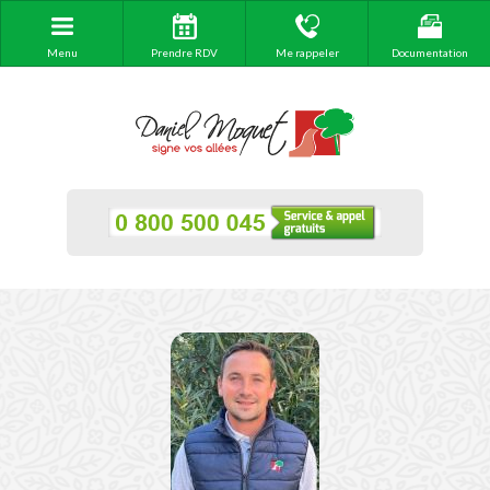
Menu
Prendre RDV
Me rappeler
Documentation