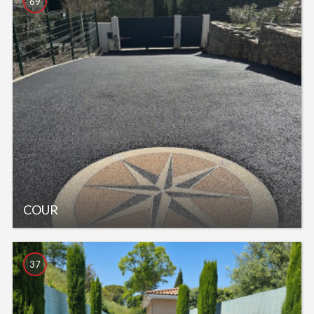
69
COUR
37