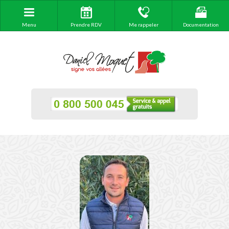
Menu
Prendre RDV
Me rappeler
Documentation