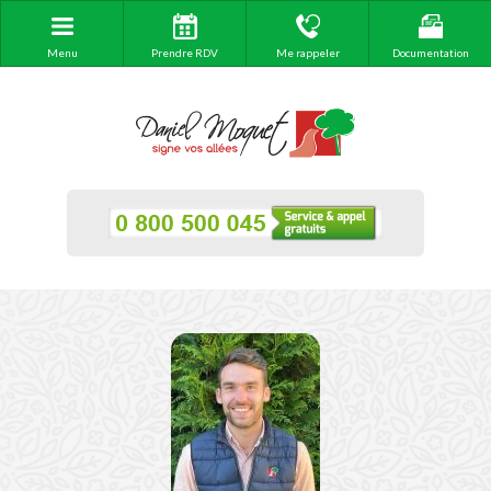
Menu
Prendre RDV
Me rappeler
Documentation