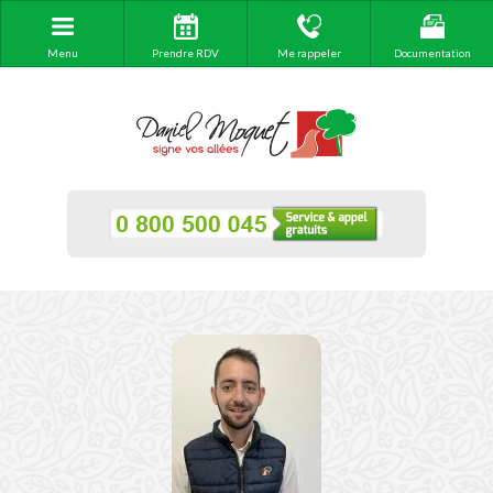
Menu
Prendre RDV
Me rappeler
Documentation