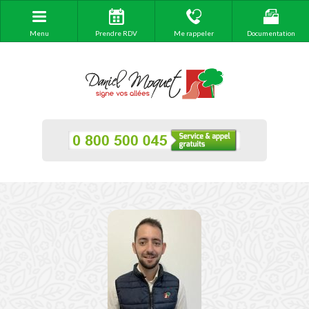
Menu
Prendre RDV
Me rappeler
Documentation