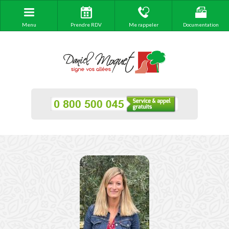
Menu
Prendre RDV
Me rappeler
Documentation