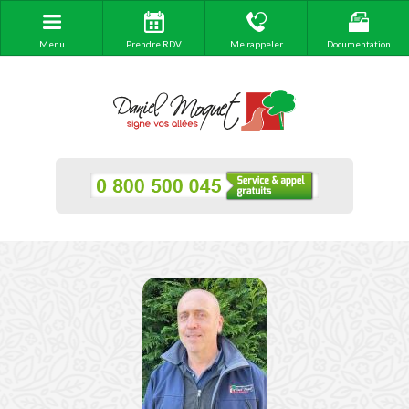
Menu
Prendre RDV
Me rappeler
Documentation