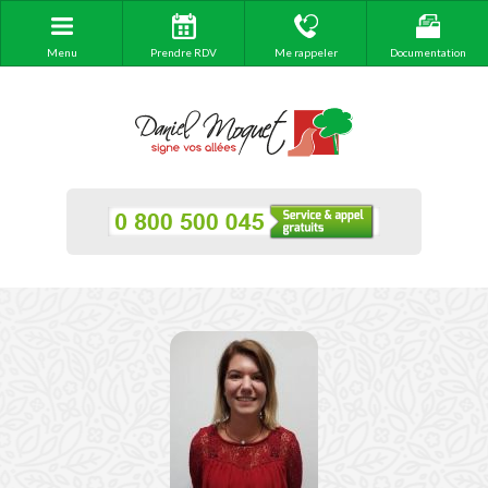
Menu
Prendre RDV
Me rappeler
Documentation