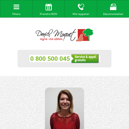
Menu
Prendre RDV
Me rappeler
Documentation