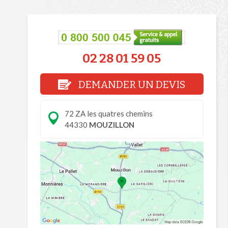
02 28 01 59 05
DEMANDER UN DEVIS
72 ZA les quatres chemins
44330
MOUZILLON