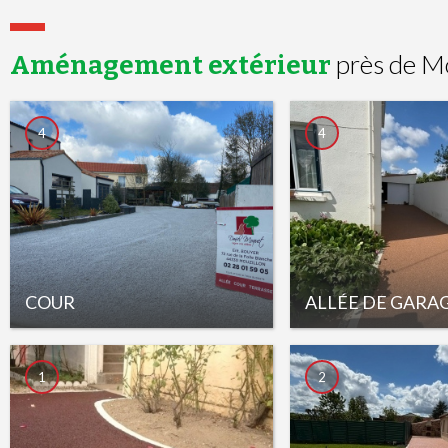
près de M
Aménagement extérieur
4
4
COUR
ALLÉE DE GARA
1
2