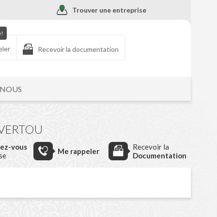
Trouver une entreprise
e!
eler
Recevoir la documentation
-NOUS
 VERTOU
dez-vous
Recevoir la
Me rappeler
ise
Documentation