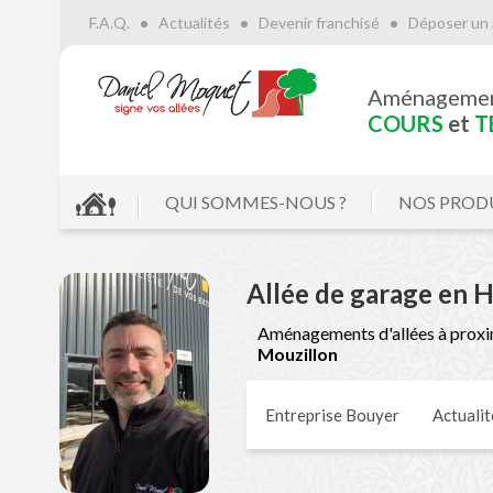
F.A.Q.
Actualités
Devenir franchisé
Déposer un 
Aménageme
COURS
et
T
QUI SOMMES-NOUS ?
NOS PROD
Allée de garage en 
Aménagements d'allées à proxi
Mouzillon
Entreprise Bouyer
Actualit