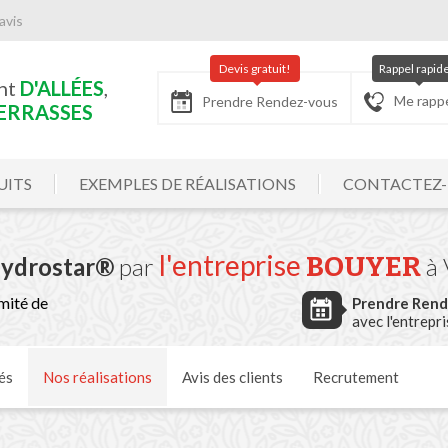
avis
Devis gratuit!
Rappel rapid
nt
D'ALLÉES
,
Me rapp
Prendre Rendez-vous
ERRASSES
UITS
EXEMPLES DE RÉALISATIONS
CONTACTEZ
l'entreprise
BOUYER
Hydrostar®
par
à
mité de
Prendre Ren
avec l'entrepr
és
Nos
réalisations
Avis
des clients
Recrutement