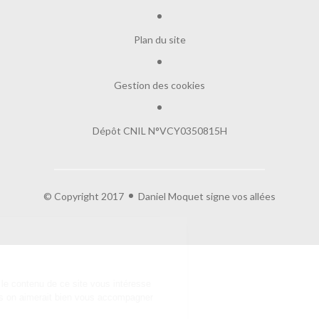
Plan du site
Gestion des cookies
Dépôt CNIL N°VCY0350815H
© Copyright 2017
Daniel Moquet signe vos allées
Salut c'est nous...
les Cookies !
On a attendu d'être sûrs que le contenu de
ce site vous intéresse avant de vous déranger, mais on aimerait bien
vous accompagner pendant votre visite...