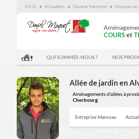
F.A.Q.
Actualités
Devenir franchisé
Déposer un 
Aménageme
COURS
et
T
QUI SOMMES-NOUS ?
NOS PROD
Allée de jardin en A
Aménagements d'allées à proxi
Cherbourg
Entreprise Manceau
Actual