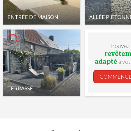
ENTRÉE DE MAISON
ALLÉE PIÉTONN
6
Trouvez
revêtem
adapté
à vot
COMMENC
TERRASSE