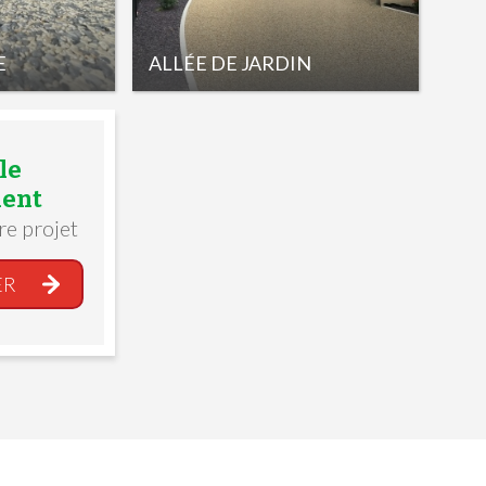
E
ALLÉE DE JARDIN
le
ent
re projet
ER