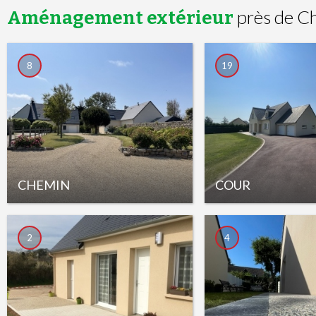
près de C
Aménagement extérieur
8
19
CHEMIN
COUR
2
4