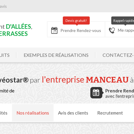
avis
Devis gratuit!
Rappel rapid
nt
D'ALLÉES
,
Me rapp
Prendre Rendez-vous
ERRASSES
UITS
EXEMPLES DE RÉALISATIONS
CONTACTEZ
l'entreprise
MANCEAU
lvéostar®
par
à
mité de
Prendre Ren
avec l'entrepr
ités
Nos
réalisations
Avis
des clients
Recrutement