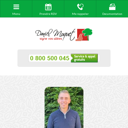
Menu
Prendre RDV
Me rappeler
Documentation