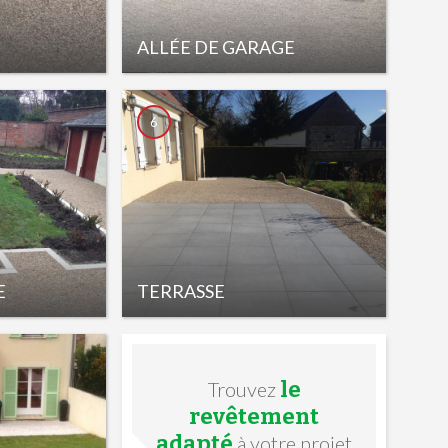
ALLÉE DE GARAGE
6
E
TERRASSE
le
Trouvez
revêtement
adapté
à votre projet