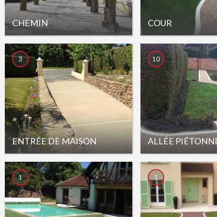
CHEMIN
COUR
3
10
ENTRÉE DE MAISON
ALLÉE PIÉTONN
1
1