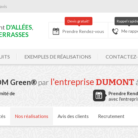
avis
Devis gratuit!
Rappel rapid
nt
D'ALLÉES
,
Me rapp
Prendre Rendez-vous
ERRASSES
UITS
EXEMPLES DE RÉALISATIONS
CONTACTEZ
l'entreprise
DUMONT
n DM Green®
par
mité de
Prendre Ren
avec l'entrepr
tés
Nos
réalisations
Avis
des clients
Recrutement