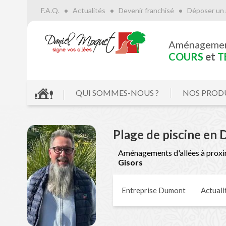
F.A.Q.
Actualités
Devenir franchisé
Déposer un 
Aménageme
COURS
et
T
QUI SOMMES-NOUS ?
NOS PROD
Plage de piscine e
Aménagements d'allées à proxi
Gisors
Entreprise Dumont
Actuali