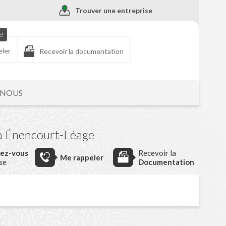
Trouver une entreprise
e!
eler
Recevoir la documentation
-NOUS
à Énencourt-Léage
dez-vous
Recevoir la
Me rappeler
ise
Documentation