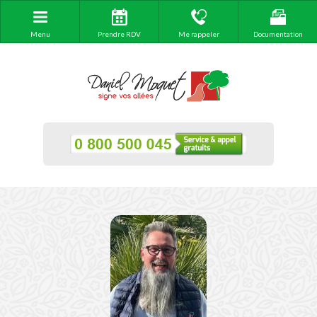
Menu
Prendre RDV
Me rappeler
Documentation