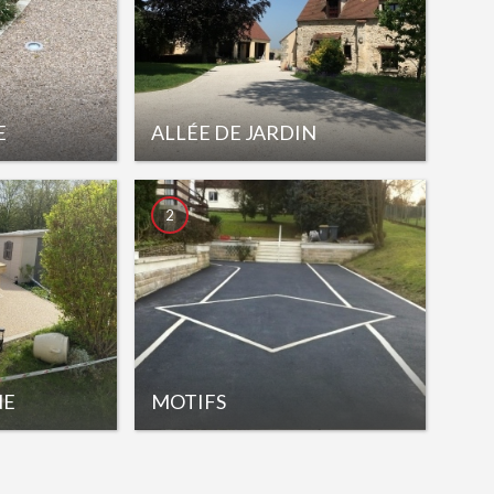
E
ALLÉE DE JARDIN
2
NE
MOTIFS