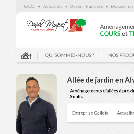
F.A.Q.
Actualités
Devenir franchisé
Déposer un 
Aménageme
COURS
et
T
QUI SOMMES-NOUS ?
NOS PROD
Allée de jardin en A
Aménagements d'allées à proxi
Senlis
Entreprise Gallois
Actualit