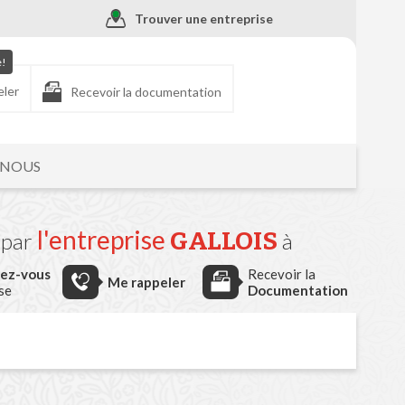
Trouver une entreprise
e!
eler
Recevoir la documentation
-NOUS
l'entreprise
GALLOIS
par
à
dez-vous
Recevoir la
Me rappeler
ise
Documentation