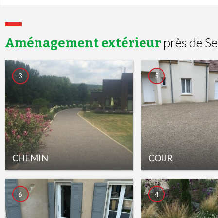
près de Se
Aménagement extérieur
3
5
CHEMIN
COUR
6
4