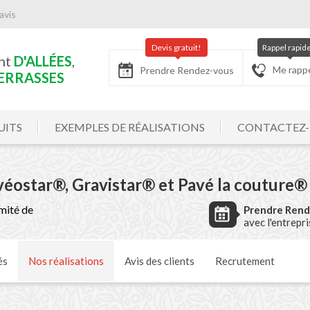
avis
Devis gratuit!
Rappel rapid
nt
D'ALLÉES
,
Me rapp
Prendre Rendez-vous
ERRASSES
UITS
EXEMPLES DE RÉALISATIONS
CONTACTEZ
lvéostar®, Gravistar® et Pavé la couture®
mité de
Prendre Ren
avec l'entrepr
és
Nos
réalisations
Avis
des clients
Recrutement