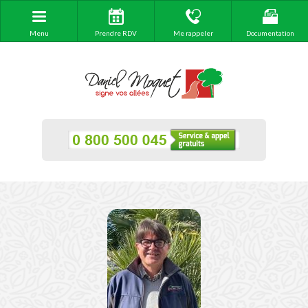
Menu
Prendre RDV
Me rappeler
Documentation