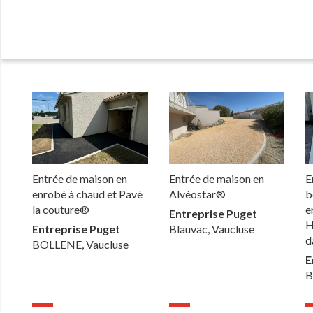
Entrée de maison en
Entrée de maison en
E
enrobé à chaud et Pavé
Alvéostar®
b
la couture®
e
Entreprise Puget
H
Entreprise Puget
Blauvac, Vaucluse
d
BOLLENE, Vaucluse
E
B