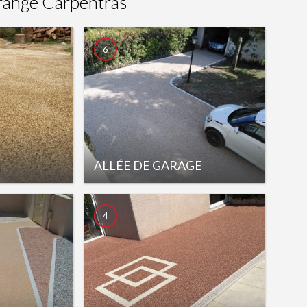
range Carpentras
6
ALLÉE DE GARAGE
4