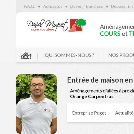
F.A.Q.
Actualités
Devenir franchisé
Déposer un 
Aménageme
COURS
et
T
QUI SOMMES-NOUS ?
NOS PROD
Entrée de maison en
Aménagements d'allées à proxi
Orange Carpentras
Entreprise Puget
Actualité