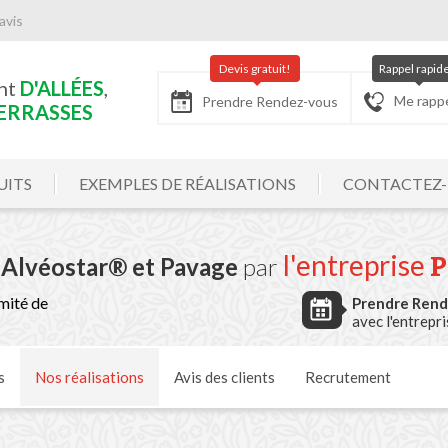
avis
Devis gratuit!
Rappel rapid
nt
D'ALLÉES
,
Me rapp
Prendre Rendez-vous
ERRASSES
UITS
EXEMPLES DE RÉALISATIONS
CONTACTEZ
l'entreprise
 Alvéostar® et Pavage
par
mité de
Prendre Ren
avec l'entrepr
s
Nos
réalisations
Avis
des clients
Recrutement