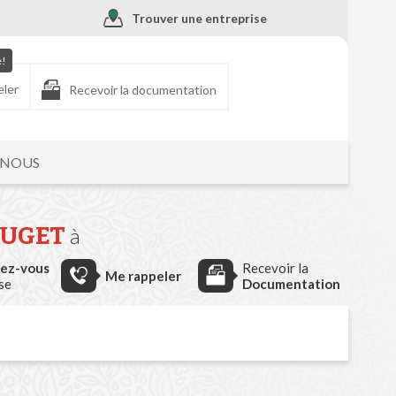
Trouver une entreprise
e!
eler
Recevoir la documentation
-NOUS
PUGET
à
dez-vous
Recevoir la
Me rappeler
ise
Documentation