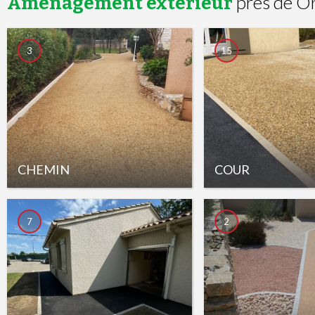
près de O
Aménagement extérieur
3
15
CHEMIN
COUR
7
2