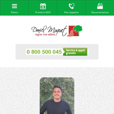
Menu
Prendre RDV
Me rappeler
Documentation