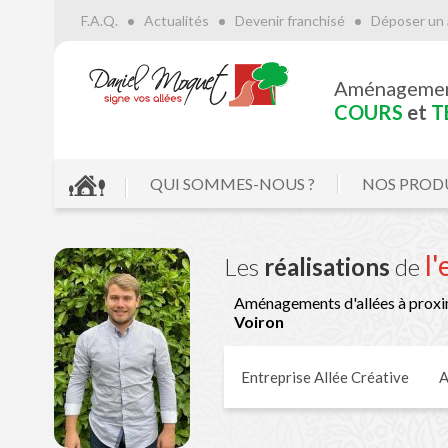
F.A.Q.
Actualités
Devenir franchisé
Déposer un 
Aménageme
COURS
et
T
QUI SOMMES-NOUS ?
NOS PROD
l
Les
réalisations
de
Aménagements d'allées à proxi
Voiron
Entreprise Allée Créative
A