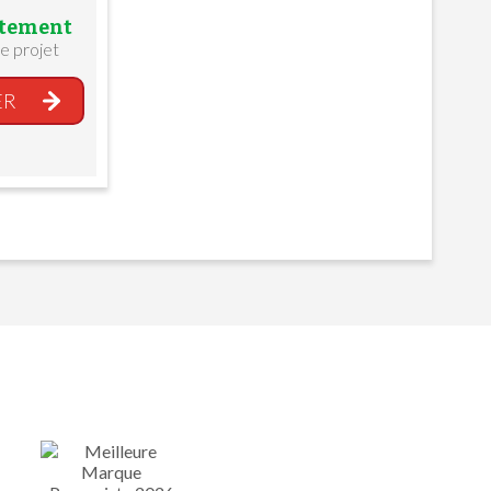
êtement
e projet
ER