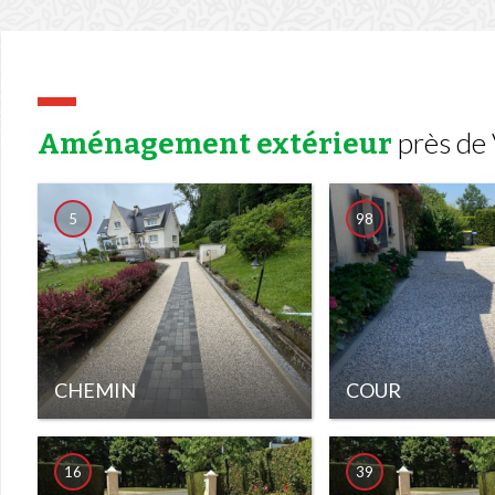
près de
Aménagement extérieur
5
98
CHEMIN
COUR
16
39