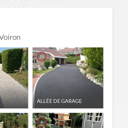
 Voiron
25
ALLÉE DE GARAGE
6