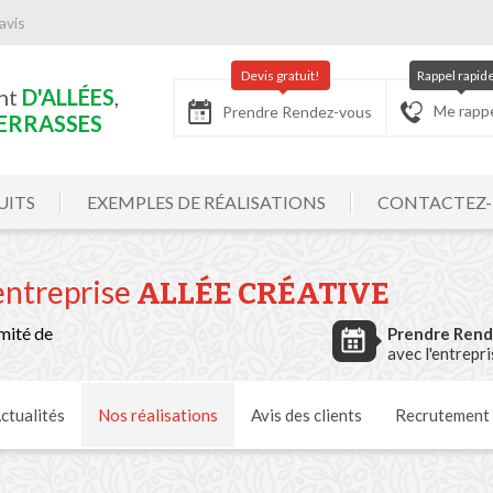
avis
Devis gratuit!
Rappel rapid
nt
D'ALLÉES
,
Me rapp
Prendre Rendez-vous
ERRASSES
UITS
EXEMPLES DE RÉALISATIONS
CONTACTEZ
'entreprise
ALLÉE CRÉATIVE
mité de
Prendre Ren
avec l'entrepr
ctualités
Nos
réalisations
Avis
des clients
Recrutement