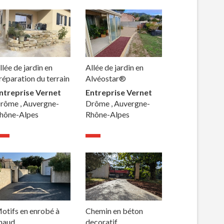
llée de jardin en
Allée de jardin en
réparation du terrain
Alvéostar®
ntreprise Vernet
Entreprise Vernet
rôme , Auvergne-
Drôme , Auvergne-
hône-Alpes
Rhône-Alpes
otifs en enrobé à
Chemin en béton
haud
decoratif