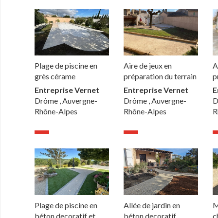
Plage de piscine en
Aire de jeux en
A
grès cérame
préparation du terrain
p
Entreprise Vernet
Entreprise Vernet
E
Drôme , Auvergne-
Drôme , Auvergne-
D
Rhône-Alpes
Rhône-Alpes
R
Plage de piscine en
Allée de jardin en
M
béton decoratif et
béton decoratif
c