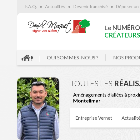
F.A.Q.
Actualités
Devenir franchisé
Déposer un 
Le
NUMÉRO
CRÉATEURS 
QUI SOMMES-NOUS ?
NOS PROD
TOUTES LES
RÉALI
Aménagements d'allées à proxi
Montelimar
Entreprise Vernet
Actualit