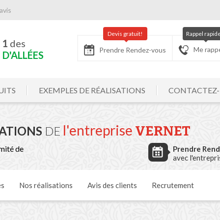
avis
Devis gratuit!
Rappel rapid
 1
des
Me rapp
Prendre Rendez-vous
D'ALLÉES
UITS
EXEMPLES DE RÉALISATIONS
CONTACTEZ
l'entreprise
VERNET
SATIONS
DE
mité de
Prendre Ren
avec l'entrepr
és
Nos
réalisations
Avis
des clients
Recrutement