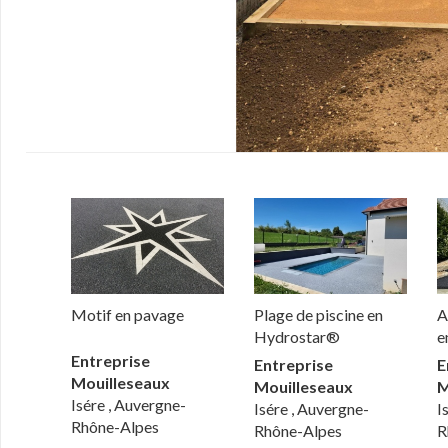
Motif en pavage
Plage de piscine en
A
Hydrostar®
e
Entreprise
Entreprise
E
Mouilleseaux
Mouilleseaux
M
Isére , Auvergne-
Isére , Auvergne-
I
Rhône-Alpes
Rhône-Alpes
R