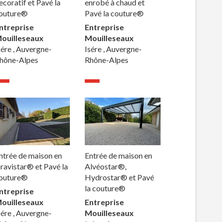
ecoratif et Pavé la
enrobé à chaud et
outure®
Pavé la couture®
ntreprise
Entreprise
ouilleseaux
Mouilleseaux
sére , Auvergne-
Isére , Auvergne-
hône-Alpes
Rhône-Alpes
ntrée de maison en
Entrée de maison en
ravistar® et Pavé la
Alvéostar®,
outure®
Hydrostar® et Pavé
la couture®
ntreprise
ouilleseaux
Entreprise
sére , Auvergne-
Mouilleseaux