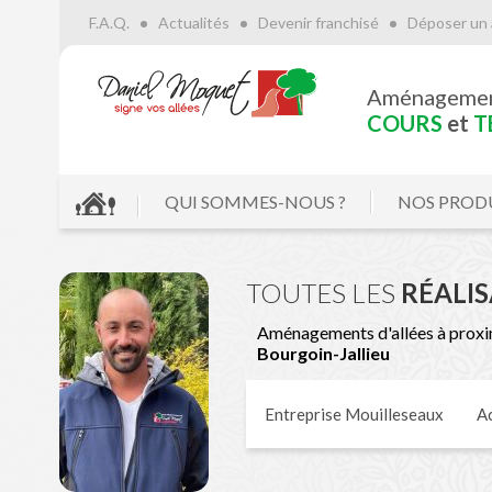
F.A.Q.
Actualités
Devenir franchisé
Déposer un 
Aménageme
COURS
et
T
QUI SOMMES-NOUS ?
NOS PROD
TOUTES LES
RÉALI
Aménagements d'allées à proxi
Bourgoin-Jallieu
Entreprise Mouilleseaux
Ac