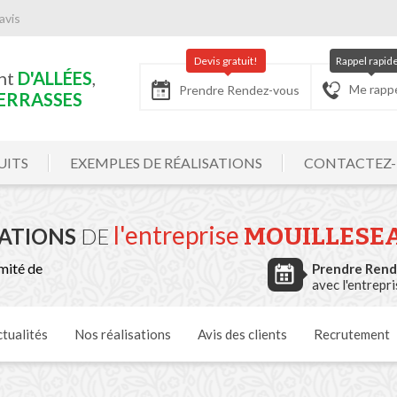
avis
Devis gratuit!
Rappel rapid
nt
D'ALLÉES
,
Me rapp
Prendre Rendez-vous
ERRASSES
UITS
EXEMPLES DE RÉALISATIONS
CONTACTEZ
l'entreprise
MOUILLESE
SATIONS
DE
mité de
Prendre Ren
avec l'entrepr
tualités
Nos
réalisations
Avis
des clients
Recrutement