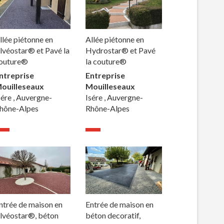
llée piétonne en
Allée piétonne en
lvéostar® et Pavé la
Hydrostar® et Pavé
outure®
la couture®
ntreprise
Entreprise
ouilleseaux
Mouilleseaux
sére , Auvergne-
Isére , Auvergne-
hône-Alpes
Rhône-Alpes
ntrée de maison en
Entrée de maison en
lvéostar®, béton
béton decoratif,