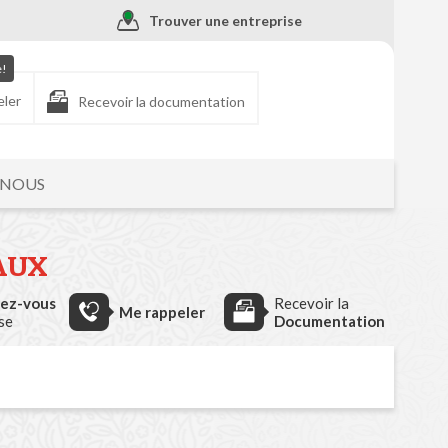
Trouver une entreprise
e!
eler
Recevoir la documentation
-NOUS
AUX
dez-vous
Recevoir la
Me rappeler
ise
Documentation