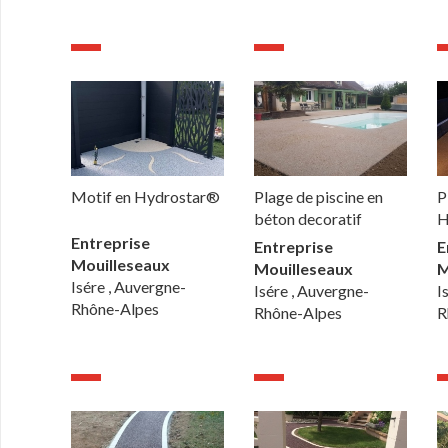
Motif en Hydrostar®
Plage de piscine en
P
béton decoratif
H
Entreprise
Entreprise
E
Mouilleseaux
Mouilleseaux
M
Isére , Auvergne-
Isére , Auvergne-
I
Rhône-Alpes
Rhône-Alpes
R