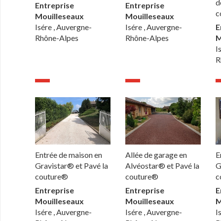
d
Entreprise
Entreprise
c
Mouilleseaux
Mouilleseaux
Isére , Auvergne-
Isére , Auvergne-
E
Rhône-Alpes
Rhône-Alpes
M
I
R
Entrée de maison en
Allée de garage en
E
Gravistar® et Pavé la
Alvéostar® et Pavé la
G
couture®
couture®
c
Entreprise
Entreprise
E
Mouilleseaux
Mouilleseaux
M
Isére , Auvergne-
Isére , Auvergne-
I