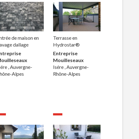
ntrée de maison en
Terrasse en
avage dallage
Hydrostar®
ntreprise
Entreprise
ouilleseaux
Mouilleseaux
sére , Auvergne-
Isére , Auvergne-
hône-Alpes
Rhône-Alpes