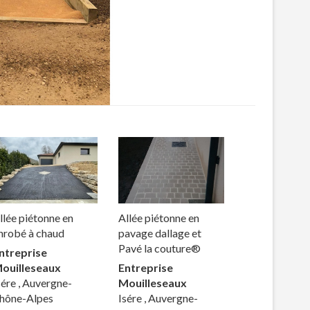
llée piétonne en
Allée piétonne en
nrobé à chaud
pavage dallage et
Pavé la couture®
ntreprise
ouilleseaux
Entreprise
sére , Auvergne-
Mouilleseaux
hône-Alpes
Isére , Auvergne-