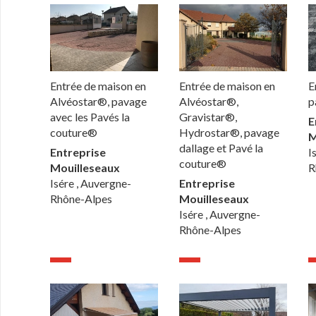
Entrée de maison en
Entrée de maison en
E
Alvéostar®, pavage
Alvéostar®,
p
avec les Pavés la
Gravistar®,
E
couture®
Hydrostar®, pavage
M
dallage et Pavé la
Entreprise
I
couture®
Mouilleseaux
R
Isére , Auvergne-
Entreprise
Rhône-Alpes
Mouilleseaux
Isére , Auvergne-
Rhône-Alpes