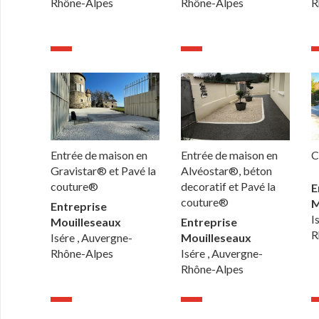
Rhône-Alpes
Rhône-Alpes
R
Entrée de maison en
Entrée de maison en
C
Gravistar® et Pavé la
Alvéostar®, béton
couture®
decoratif et Pavé la
E
couture®
M
Entreprise
I
Mouilleseaux
Entreprise
R
Isére , Auvergne-
Mouilleseaux
Rhône-Alpes
Isére , Auvergne-
Rhône-Alpes