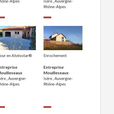
hône-Alpes
Isére , Auvergne-
Rhône-Alpes
our en Alvéostar®
Enrochement
ntreprise
Entreprise
ouilleseaux
Mouilleseaux
sére , Auvergne-
Isére , Auvergne-
hône-Alpes
Rhône-Alpes