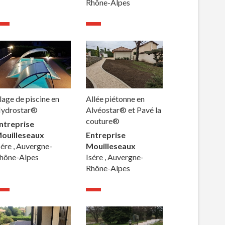
Rhône-Alpes
lage de piscine en
Allée piétonne en
ydrostar®
Alvéostar® et Pavé la
couture®
ntreprise
ouilleseaux
Entreprise
sére , Auvergne-
Mouilleseaux
hône-Alpes
Isére , Auvergne-
Rhône-Alpes