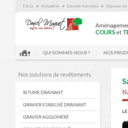
F.A.Q.
Actualités
Devenir franchisé
Déposer un 
Aménageme
COURS
et
T
QUI SOMMES-NOUS ?
NOS PROD
Nos solutions de revêtements
S
N
BITUME DRAINANT
GRAVIER STABILISÉ DRAINANT
LE
GRAVIER AGGLOMÉRÉ