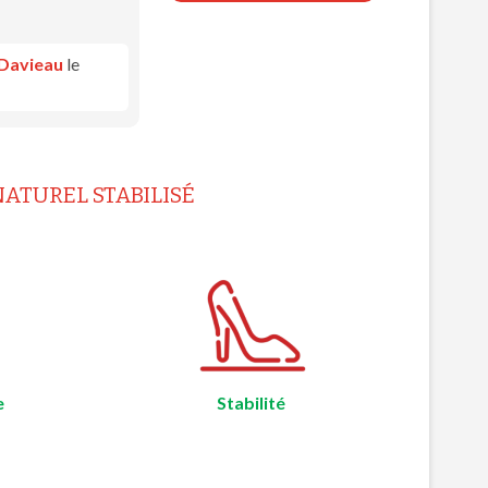
 Davieau
le
ATUREL STABILISÉ
e
Stabilité