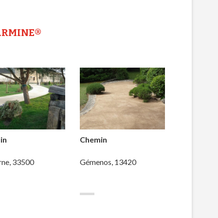
ARMINE®
in
Chemin
rne, 33500
Gémenos, 13420