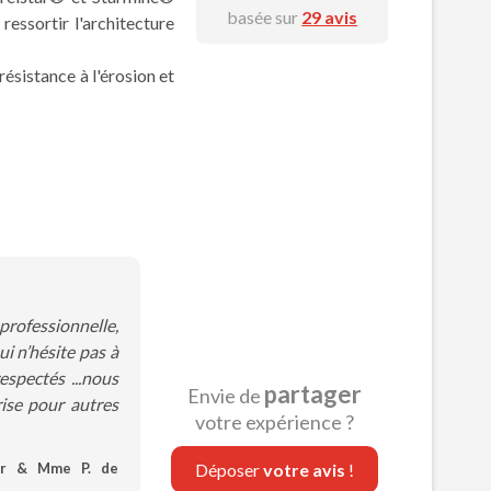
basée sur
29 avis
ressortir l'architecture
résistance à l'érosion et
professionnelle,
i n’hésite pas à
espectés ...nous
partager
Envie de
prise pour autres
votre expérience ?
r & Mme P. de
Déposer
votre avis
!