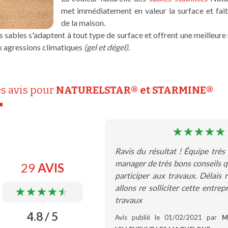
met immédiatement en valeur la surface et fait 
de la maison.
 sables s'adaptent à tout type de surface et offrent une meilleure 
x agressions climatiques
(gel et dégel)
.
s avis pour
NATURELSTAR® et STARMINE®
Ravis du résultat ! Équipe très 
manager de très bons conseils qu
29
AVIS
participer aux travaux. Délais r
allons re solliciter cette entre
travaux
4.8 / 5
Avis publié le 01/02/2021 par
M