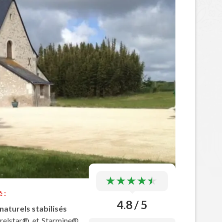
 :
4.8 / 5
aturels stabilisés
elstar® et Starmine®