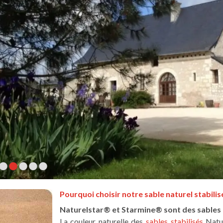
•
•
•
•
•
Pourquoi choisir notre sable naturel stabilisé
Naturelstar® et Starmine® sont des sables n
La couleur naturelle des
sables stabilisés
Natur