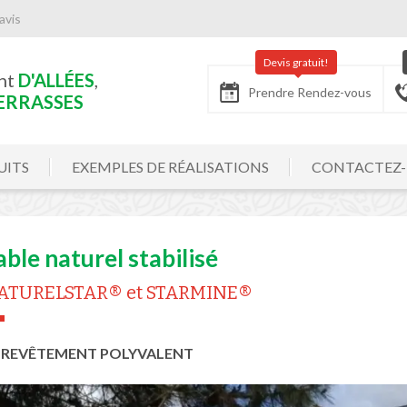
avis
Devis gratuit!
nt
D'ALLÉES
,
Prendre Rendez-vous
ERRASSES
UITS
EXEMPLES DE RÉALISATIONS
CONTACTEZ
able naturel stabilisé
ATURELSTAR® et STARMINE®
 REVÊTEMENT POLYVALENT