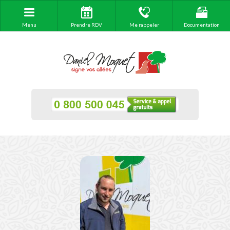
Menu
Prendre RDV
Me rappeler
Documentation