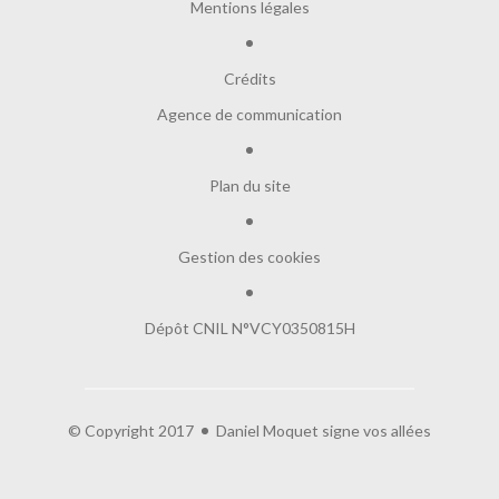
Mentions légales
Crédits
Agence de communication
Plan du site
Gestion des cookies
Dépôt CNIL N°VCY0350815H
Salut c'est nous...
les Cookies !
© Copyright 2017
Daniel Moquet signe vos allées
On a attendu d'être sûrs que le contenu de
ce site vous intéresse avant de vous déranger, mais on aimerait bien
vous accompagner pendant votre visite...
C'est OK pour vous ?