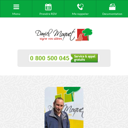
Menu
Prendre RDV
Me rappeler
Documentation