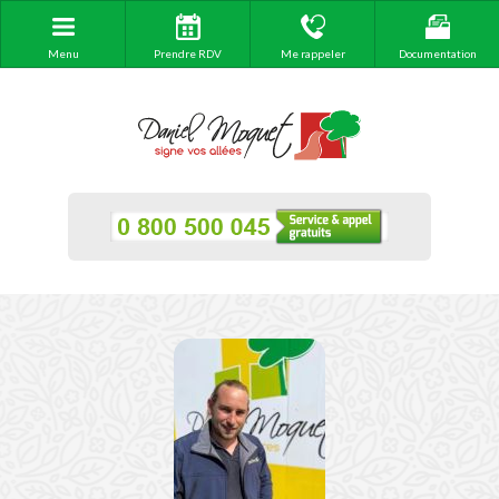
Menu
Prendre RDV
Me rappeler
Documentation