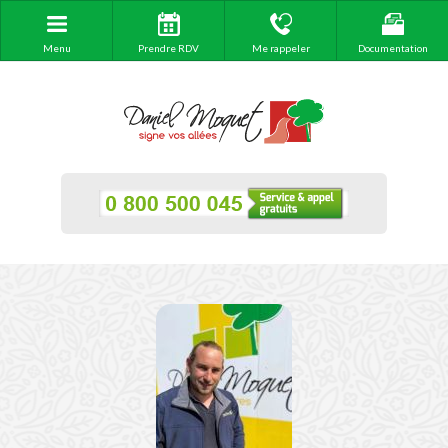
Menu
Prendre RDV
Me rappeler
Documentation