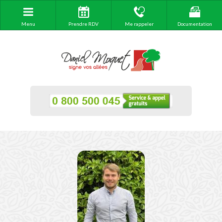
Menu
Prendre RDV
Me rappeler
Documentation