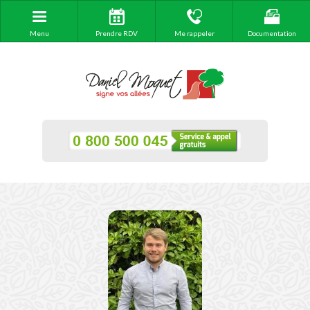
Menu
Prendre RDV
Me rappeler
Documentation