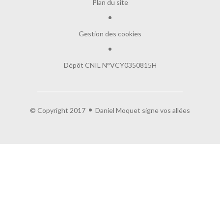
Plan du site
Gestion des cookies
Dépôt CNIL N°VCY0350815H
© Copyright 2017
Daniel Moquet signe vos allées
e contenu de ce site vous intéresse
on aimerait bien vous accompagner
es :
ogle