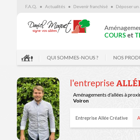
F.A.Q.
Actualités
Devenir franchisé
Déposer un 
Aménageme
COURS
et
T
QUI SOMMES-NOUS ?
NOS PROD
l'entreprise
ALLÉ
Aménagements d'allées à proxi
Voiron
Entreprise Allée Créative
A