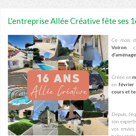
L'entreprise Allée Créative fête ses 1
Ce mois 
Voiron
, 
d’aménage
Créée en
m
en
février
cours et t
Depuis, l’é
son experti
vos envies
belles réali