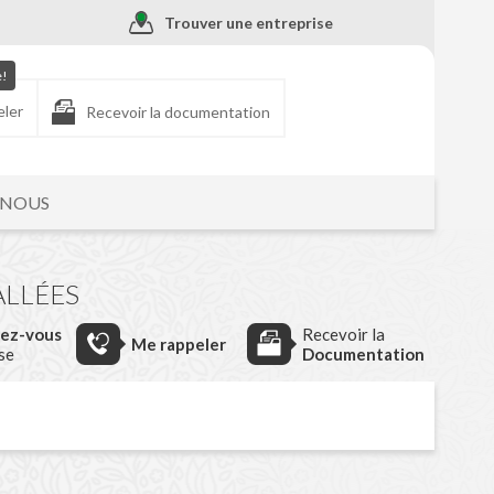
Trouver une entreprise
e!
eler
Recevoir la documentation
-NOUS
ALLÉES
dez-vous
Recevoir la
Me rappeler
ise
Documentation