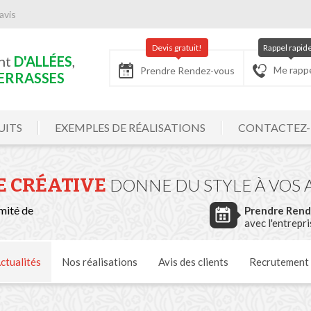
avis
Devis gratuit!
Rappel rapid
nt
D'ALLÉES
,
Me rapp
Prendre Rendez-vous
ERRASSES
UITS
EXEMPLES DE RÉALISATIONS
CONTACTEZ
E CRÉATIVE
DONNE DU STYLE À VOS 
mité de
Prendre Ren
avec l'entrepr
ctualités
Nos
réalisations
Avis
des clients
Recrutement