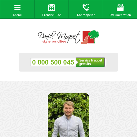
Menu
Prendre RDV
Me rappeler
Documentation