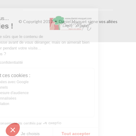
Salut c'est nous...
© Copyright 2017
Daniel Moquet signe vos allées
les Cookies !
On a attendu d'être sûrs que le contenu de
ce site vous intéresse avant de vous déranger, mais on aimerait bien
vous accompagner pendant votre visite...
C'est OK pour vous ?
Lire la politique de confidentialité
À quoi servent ces cookies :
Partage de données avec Google
Cookies fonctionnels
Statistiques et mesure d'audience
Annonces personnalisées
Expérience et relation
Relation client
Consentements certifiés par
Non merci
Je choisis
Tout accepter