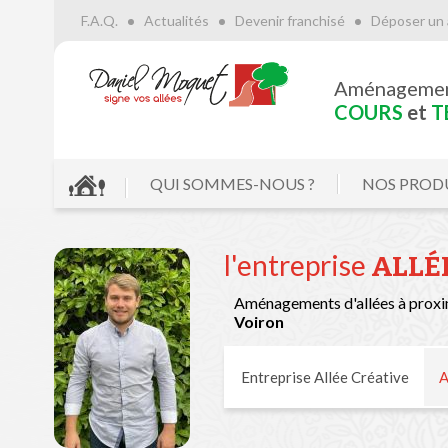
F.A.Q.
Actualités
Devenir franchisé
Déposer un 
Aménageme
COURS
et
T
QUI SOMMES-NOUS ?
NOS PROD
l'entreprise
ALLÉ
Aménagements d'allées à proxi
Voiron
Entreprise Allée Créative
A