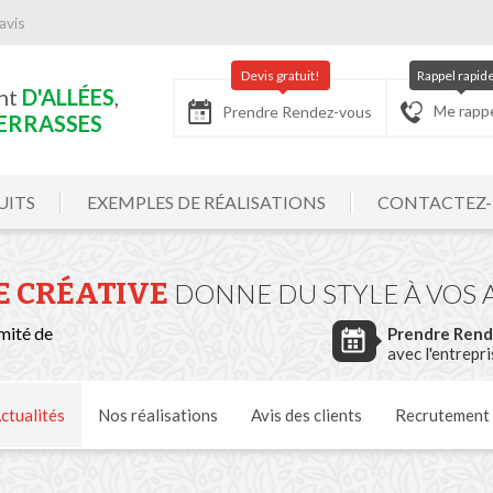
avis
Devis gratuit!
Rappel rapid
nt
D'ALLÉES
,
Me rapp
Prendre Rendez-vous
ERRASSES
UITS
EXEMPLES DE RÉALISATIONS
CONTACTEZ
E CRÉATIVE
DONNE DU STYLE À VOS 
mité de
Prendre Ren
avec l'entrepr
ctualités
Nos
réalisations
Avis
des clients
Recrutement