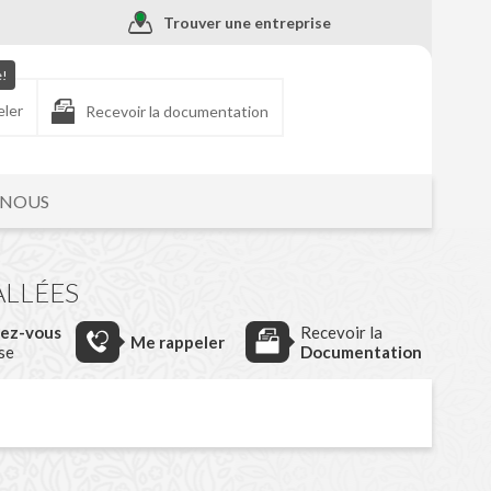
Trouver une entreprise
e!
eler
Recevoir la documentation
-NOUS
ALLÉES
dez-vous
Recevoir la
Me rappeler
ise
Documentation