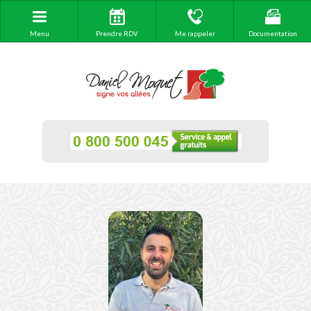
Menu
Prendre RDV
Me rappeler
Documentation