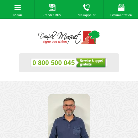
Menu
Prendre RDV
Me rappeler
Documentation