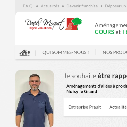
F.A.Q.
Actualités
Devenir franchisé
Déposer un 
Aménageme
COURS
et
T
QUI SOMMES-NOUS ?
NOS PROD
Je souhaite
être rapp
Aménagements d'allées à proxi
Noisy le Grand
Entreprise Prault
Actualité