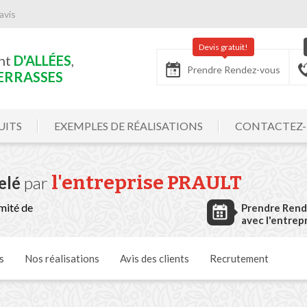
avis
Devis gratuit!
nt
D'ALLÉES
,
Prendre Rendez-vous
ERRASSES
UITS
EXEMPLES DE RÉALISATIONS
CONTACTEZ
l'entreprise
PRAULT
elé
par
mité de
Prendre Ren
avec l'entrep
s
Nos
réalisations
Avis
des clients
Recrutement