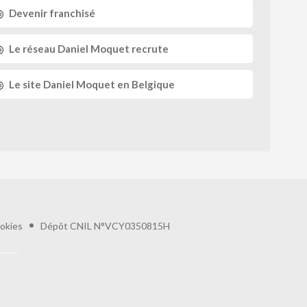
Devenir franchisé
Le réseau
Daniel Moquet recrute
Le site
Daniel Moquet
en Belgique
okies
Dépôt CNIL N°VCY0350815H
préférences pour contrôler la manière dont vos informations sont manipulées.