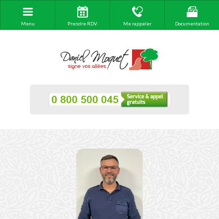
Menu
Prendre RDV
Me rappeler
Documentation