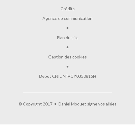
Crédits
Agence de communication
Plan du site
Gestion des cookies
Dépôt CNIL N°VCY0350815H
ut c'est nous...
s Cookies !
© Copyright 2017
Daniel Moquet signe vos allées
 attendu d'être sûrs que le contenu de ce site vous intéresse
t de vous déranger, mais on aimerait bien vous accompagner
ant votre visite...
t OK pour vous ?
la politique de confidentialité