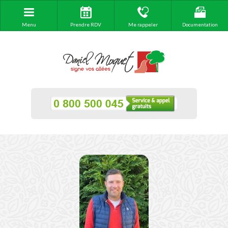
Menu
Prendre RDV
Me rappeler
Documentation