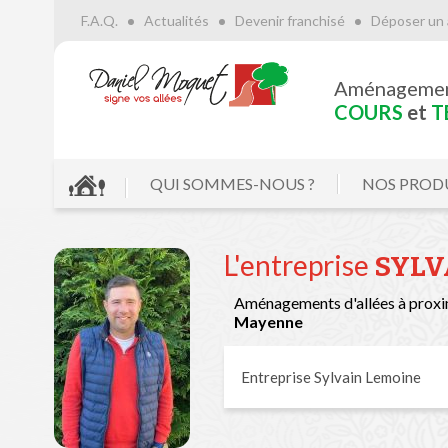
F.A.Q.
Actualités
Devenir franchisé
Déposer un 
Aménageme
COURS
et
T
QUI SOMMES-NOUS ?
NOS PROD
L'entreprise
SYLV
Aménagements d'allées à proxi
Mayenne
Entreprise Sylvain Lemoine