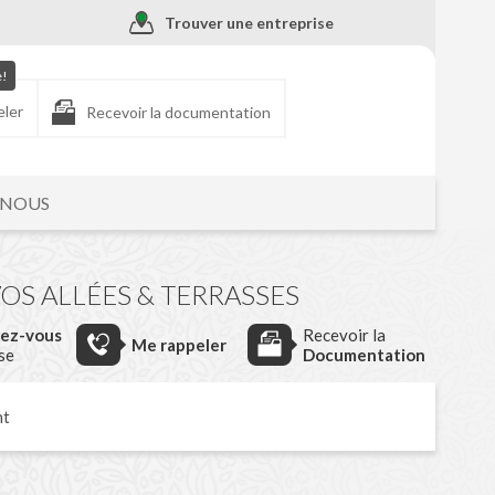
Trouver une entreprise
e!
eler
Recevoir la documentation
-NOUS
VOS ALLÉES & TERRASSES
dez-vous
Recevoir la
Me rappeler
ise
Documentation
nt