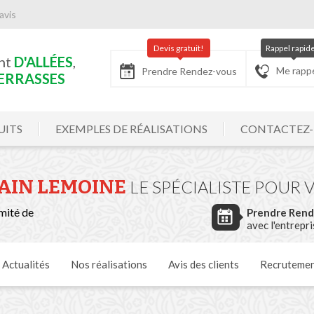
avis
Devis gratuit!
Rappel rapid
nt
D'ALLÉES
,
Me rapp
Prendre Rendez-vous
ERRASSES
UITS
EXEMPLES DE RÉALISATIONS
CONTACTEZ
AIN LEMOINE
LE SPÉCIALISTE POUR 
mité de
Prendre Ren
avec l'entrepr
Actualités
Nos
réalisations
Avis
des clients
Recruteme