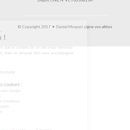
© Copyright 2017
Daniel Moquet signe vos allées
Salut c'est nous...
les Cookies !
On a attendu d'être sûrs que le contenu de
ce site vous intéresse avant de vous déranger, mais on aimerait bien
vous accompagner pendant votre visite...
C'est OK pour vous ?
Lire la politique de confidentialité
À quoi servent ces cookies :
Partage de données avec Google
Cookies fonctionnels
Statistiques et mesure d'audience
Annonces personnalisées
Expérience et relation
Relation client