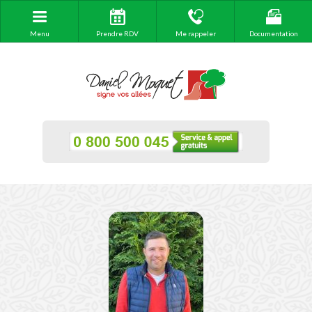
Menu
Prendre RDV
Me rappeler
Documentation