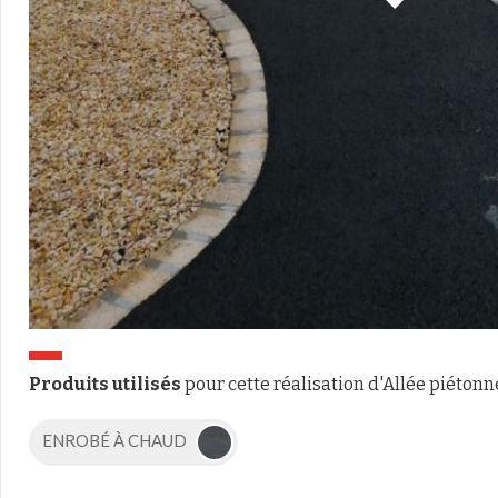
Produits utilisés
pour cette réalisation d'Allée piétonn
ENROBÉ À CHAUD