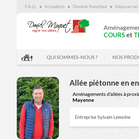
F.A.Q.
Actualités
Devenir franchisé
Déposer un 
Aménageme
COURS
et
T
QUI SOMMES-NOUS ?
NOS PROD
Allée piétonne en e
Aménagements d'allées à proxi
Mayenne
Entreprise Sylvain Lemoine