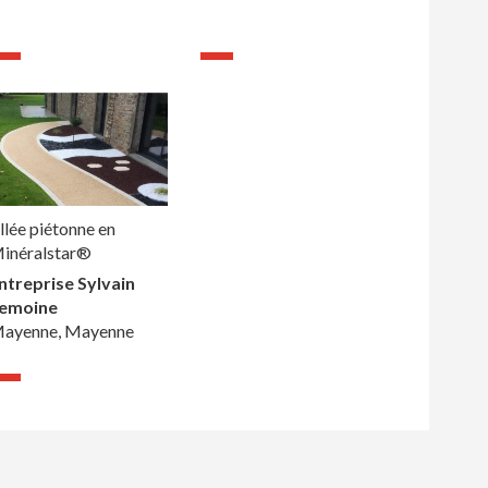
llée piétonne en
inéralstar®
ntreprise Sylvain
emoine
ayenne, Mayenne