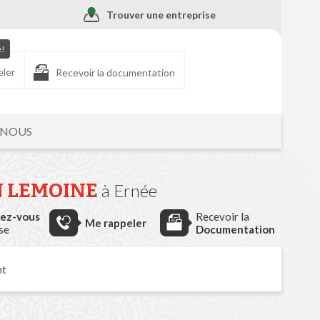
Trouver une entreprise
e!
eler
Recevoir la documentation
-NOUS
N LEMOINE
à Ernée
dez-vous
Recevoir la
Me rappeler
ise
Documentation
nt