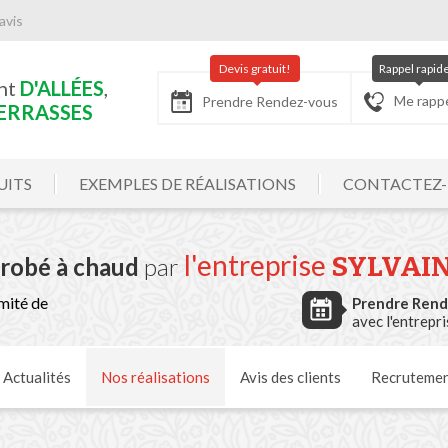
avis
Devis gratuit!
Rappel rapid
nt
D'ALLÉES
,
Me rapp
Prendre Rendez-vous
ERRASSES
UITS
EXEMPLES DE RÉALISATIONS
CONTACTEZ
l'entreprise
SYLVAI
nrobé à chaud
par
mité de
Prendre Ren
avec l'entrepr
Actualités
Nos
réalisations
Avis
des clients
Recruteme