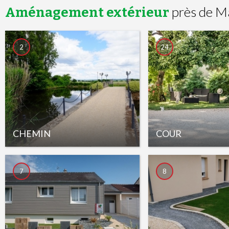
près de M
Aménagement extérieur
2
24
CHEMIN
COUR
7
8