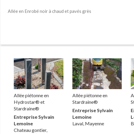
Allée en Enrobé noir à chaud et pavés grès
Allée piétonne en
Allée piétonne en
A
Hydrostar® et
Stardraine®
S
Stardraine®
Entreprise Sylvain
E
Entreprise Sylvain
Lemoine
L
Lemoine
Laval, Mayenne
B
Chateau gontier,