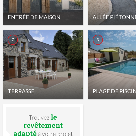
ENTRÉE DE MAISON
ALLÉE PIÉTONN
7
3
TERRASSE
PLAGE DE PISCI
le
Trouvez
revêtement
adapté
à votre projet