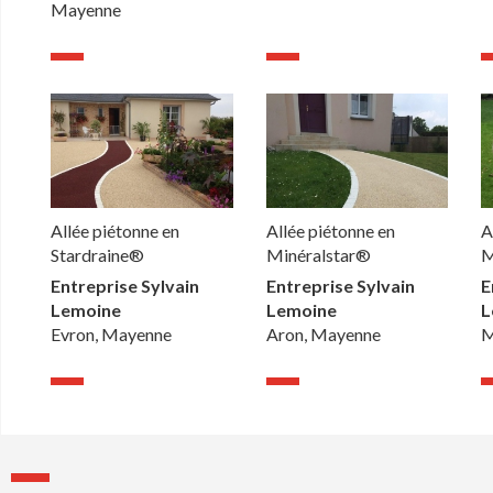
Mayenne
Allée piétonne en
Allée piétonne en
A
Stardraine®
Minéralstar®
M
Entreprise Sylvain
Entreprise Sylvain
E
Lemoine
Lemoine
L
Evron, Mayenne
Aron, Mayenne
M