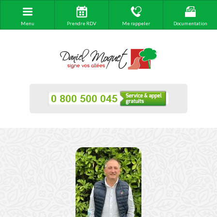
Menu
Prendre RDV
Me rappeler
Documentation