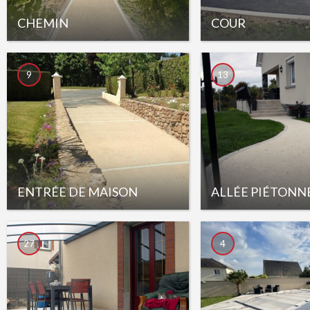
CHEMIN
COUR
9
13
ENTRÉE DE MAISON
ALLÉE PIÉTONN
27
4