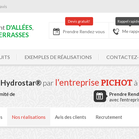
avis
Devis gratuit!
Rappel rapid
nt
D'ALLÉES
,
Me rapp
Prendre Rendez-vous
ERRASSES
UITS
EXEMPLES DE RÉALISATIONS
CONTACTEZ
l'entreprise
PICHOT
n Hydrostar®
par
à
mité de
Prendre Ren
avec l'entrepr
és
Nos
réalisations
Avis
des clients
Recrutement