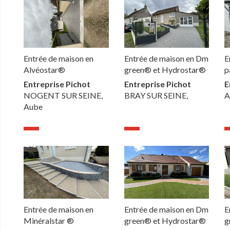
Entrée de maison en
Entrée de maison en Dm
E
Alvéostar®
green® et Hydrostar®
p
Entreprise Pichot
Entreprise Pichot
E
NOGENT SUR SEINE,
BRAY SUR SEINE,
A
Aube
Entrée de maison en
Entrée de maison en Dm
E
Minéralstar ®
green® et Hydrostar®
g