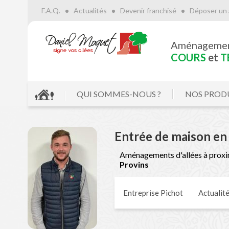
F.A.Q.
Actualités
Devenir franchisé
Déposer un 
Aménageme
COURS
et
T
QUI SOMMES-NOUS ?
NOS PROD
Entrée de maison e
Aménagements d'allées à proxi
Provins
Entreprise Pichot
Actualit