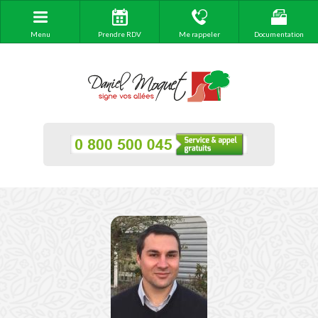
Menu
Prendre RDV
Me rappeler
Documentation