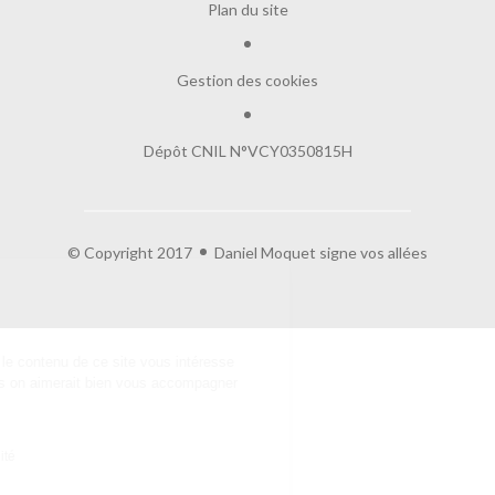
Plan du site
Gestion des cookies
Dépôt CNIL N°VCY0350815H
© Copyright 2017
Daniel Moquet signe vos allées
Salut c'est nous...
les Cookies !
On a attendu d'être sûrs que le contenu de
ce site vous intéresse avant de vous déranger, mais on aimerait bien
vous accompagner pendant votre visite...
C'est OK pour vous ?
Lire la politique de confidentialité