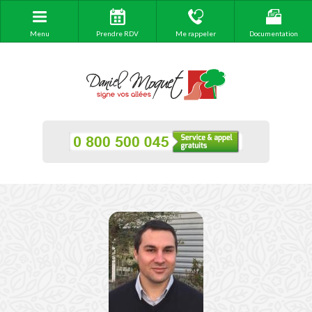
Menu
Prendre RDV
Me rappeler
Documentation