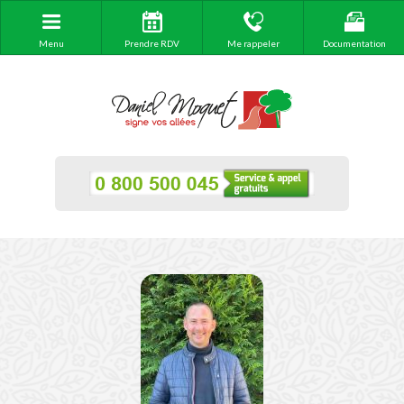
Menu
Prendre RDV
Me rappeler
Documentation