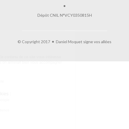
Dépôt CNIL N°VCY0350815H
Salut c'est nous...
© Copyright 2017
Daniel Moquet signe vos allées
les Cookies !
On a attendu d'être sûrs que le contenu de
ce site vous intéresse avant de vous déranger, mais on aimerait bien
vous accompagner pendant votre visite...
C'est OK pour vous ?
Lire la politique de confidentialité
À quoi servent ces cookies :
Partage de données avec Google
Cookies fonctionnels
Statistiques et mesure d'audience
Annonces personnalisées
Expérience et relation
Relation client