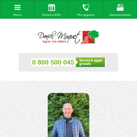
Menu
Prendre RDV
Me rappeler
Documentation